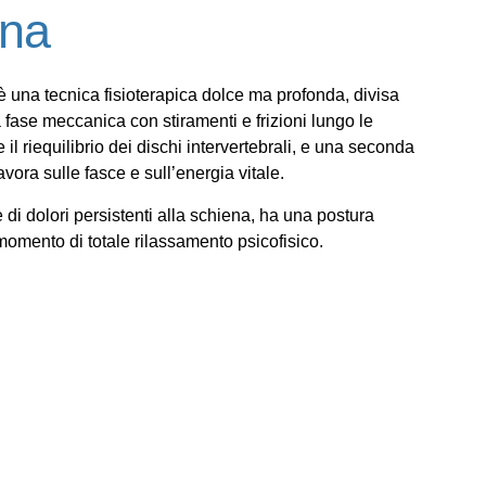
nna
è una tecnica fisioterapica dolce ma profonda, divisa
a
fase meccanica con stiramenti e frizioni
lungo le
 il riequilibrio dei dischi intervertebrali, e una seconda
vora sulle fasce e sull’energia vitale
.
e di dolori persistenti alla schiena, ha una postura
 momento di totale rilassamento
psicofisico.