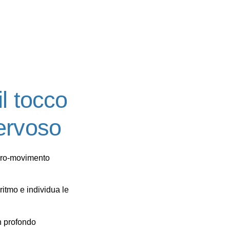
il tocco
ervoso
icro‑movimento
ritmo e individua le
un
profondo