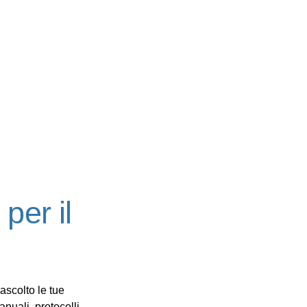
per il
 ascolto le tue
nuali, protocolli