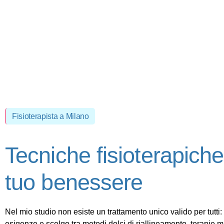
Fisioterapista a Milano
Tecniche fisioterapiche 
tuo benessere
Nel mio studio
non esiste un trattamento unico valido per tutti
:
esigenze e scelgo tra metodi dolci di riallineamento, terapie ma