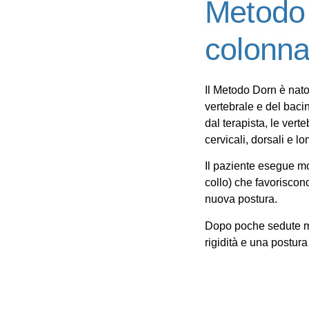
Metodo D
colonna
Il
Metodo Dorn
è nat
vertebrale e del baci
dal terapista, le vert
cervicali, dorsali e lo
Il paziente esegue mov
collo) che favoriscon
nuova postura.
Dopo poche sedute
m
rigidità e una postura